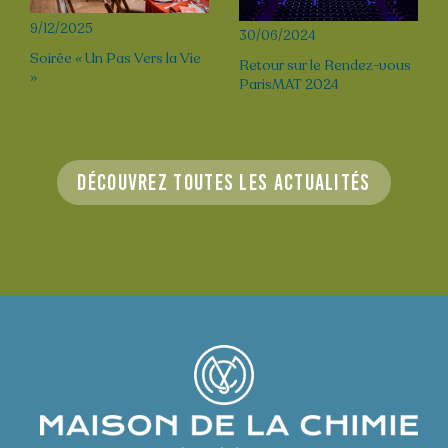
9/12/2025
30/06/2024
Soirée « Un Pas Vers la Vie
Retour sur le Rendez-vous
»
ParisMAT 2024
Découvrez toutes les actualités