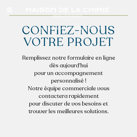
Passer
au
Toggle
contenu
Navigation
CONFIEZ-NOUS
Accueil
>>
Évènementiel Paris
>>
DEVIS
VOTRE PROJET
QUI SOMMES-NOUS
Remplissez notre formulaire en ligne
dès aujourd’hui
pour un accompagnement
NOS ESPACES
personnalisé !
Notre équipe commerciale vous
VOTRE éVÈNEMENT
contactera rapidement
pour discuter de vos besoins et
trouver les meilleures solutions.
ACTUALITéS
NOS PRESTATIONS