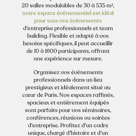
20 salles modulables de 30 à 535 m²,
notre espace évènementiel est idéal
CONTACTEZ-NOUS
pour tous vos évènements
d’entreprise professionnels et team
building. Flexible et adapté à vos
DEMANDER UN DEVIS
besoins spécifiques, il peut accueillir
de 10 à 1600 participants, offrant
FR / EN
une expérience sur mesure.
Organisez vos évènements
professionnels dans un lieu
prestigieux et idéalement situé au
cœur de Paris. Nos espaces raffinés,
spacieux et entièrement équipés
sont parfaits pour vos séminaires,
conférences, réunions ou soirées
d’entreprise. Profitez d’un cadre
unique, chargé d’histoire et d’un