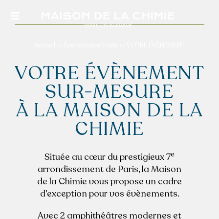
Passer
au
Toggle
contenu
Navigation
Accueil
>>
Évènementiel Paris
>>
VOTRE ÉVÈNEMENT
VOTRE ÉVÈNEMENT
QUI SOMMES-NOUS
SUR-MESURE
À LA MAISON DE LA
NOS ESPACES
CHIMIE
VOTRE éVÈNEMENT
e
Située au cœur du prestigieux 7
arrondissement de Paris, la Maison
de la Chimie vous propose un cadre
ACTUALITéS
d’exception pour vos évènements.
NOS PRESTATIONS
Avec 2 amphithéâtres modernes et