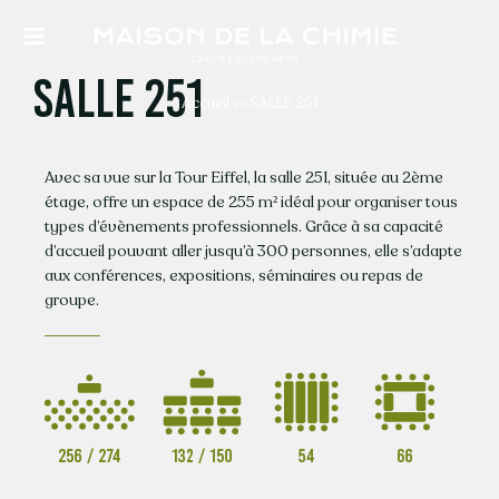
Passer
au
Toggle
contenu
Navigation
SALLE 251
Accueil
>>
SALLE 251
Avec sa vue sur la Tour Eiffel, la salle 251, située au 2ème
QUI SOMMES-NOUS
étage, offre un espace de 255 m² idéal pour organiser tous
types d’évènements professionnels. Grâce à sa capacité
d’accueil pouvant aller jusqu’à 300 personnes, elle s’adapte
NOS ESPACES
aux conférences, expositions, séminaires ou repas de
groupe.
VOTRE éVÈNEMENT
ACTUALITéS
NOS PRESTATIONS